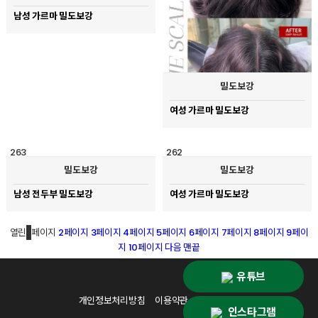
남성 가르마 밀도보강
밀도보강
여성 가르마 밀도보강
263
262
밀도보강
밀도보강
남성 전두부 밀도보강
여성 가르마 밀도보강
열린
1
페이지
2
페이지
3
페이지
4
페이지
5
페이지
6
페이지
7
페이지
8
페이지
9
페이
지
10
페이지
다음
맨끝
유튜브
개인정보처리방침
이용약관
케이뷰티랩
인스타그램