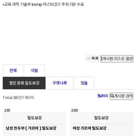
▪️교육 과학 기술부 ksmp 마스터코스 주최기관 수료
목록
게시판 리스트 옵션
전체
삭발
열린 분류
밀도보강
구렛나루
입술
RSS
게시판 검색
Total 281건
1 페이지
281
280
밀도보강
밀도보강
남성 전두부 ( 가르마 ) 밀도보강
여성 가르마 밀도보강