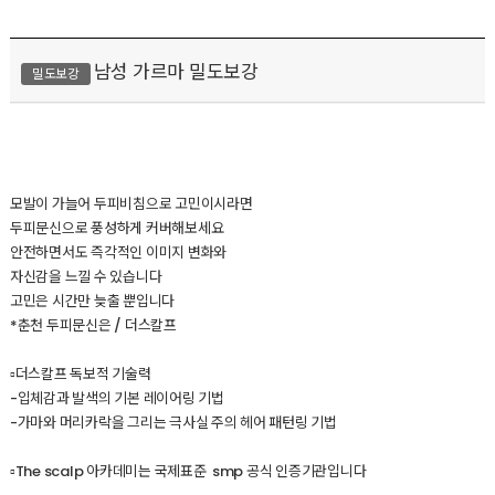
남성 가르마 밀도보강
밀도보강
모발이 가늘어 두피비침으로 고민이시라면
두피문신으로 풍성하게 커버해보세요
안전하면서도 즉각적인 이미지 변화와
자신감을 느낄 수 있습니다
고민은 시간만 늦출 뿐입니다
*춘천 두피문신은 / 더스칼프
▫️더스칼프 독보적 기술력
-입체감과 발색의 기본 레이어링 기법
-가마와 머리카락을 그리는 극사실 주의 헤어 패턴링 기법
▫️The scalp 아카데미는 국제표준 smp 공식 인증기관입니다