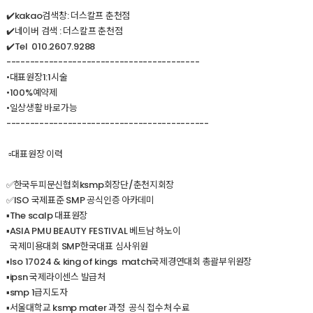
✔️kakao검색창: 더스칼프 춘천점
✔️네이버 검색 : 더스칼프 춘천점
✔️Tel 010.2607.9288
-----------------------------------------
•대표원장1:1시술
•100%예약제
•일상생활 바로가능
-------------------------------------------
▫️대표원장 이력
✅️한국두피문신협회ksmp회장단/춘천지회장
✅️ISO 국제표준 SMP 공식인증 아카데미
▪️The scalp 대표원장
▪️ASlA PMU BEAUTY FESTIVAL 베트남 하노이
국제미용대회 SMP한국대표 심사위원
▪️lso 17024 & king of kings match국제경연대회 총괄부위원장
▪️ipsn 국제라이센스 발급처
▪️smp 1급지도자
▪️서울대학교 ksmp mater 과정 공식 접수처 수료