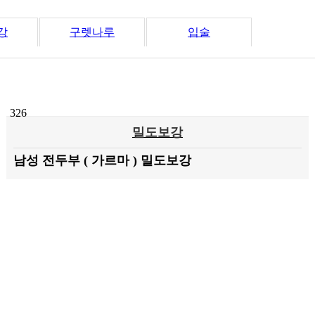
강
구렛나루
입술
326
밀도보강
남성 전두부 ( 가르마 ) 밀도보강