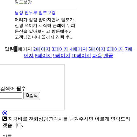
밀도보강
남성 전두부 밀도보강
머리가 점점 얇아지면서 탈모가
신경 쓰이기 시작해 근래에 두피
문신을 알아보시고 방문해주신
고객님입니다 끝까지 진행 후..
열린
1
페이지
2
페이지
3
페이지
4
페이지
5
페이지
6
페이지
7
페
이지
8
페이지
9
페이지
10
페이지
다음
맨끝
검색어
필수
검색
지금바로 전화상담
연락처를 남겨주시면 빠르게 연락드리
겠습니다.
이름