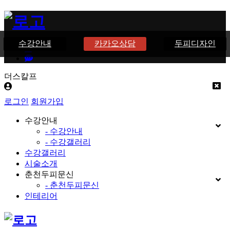
수강안내
카카오상담
두피디자인
더스칼프
로그인
회원가입
수강안내
- 수강안내
- 수강갤러리
수강갤러리
시술소개
춘천두피문신
- 춘천두피문신
인테리어