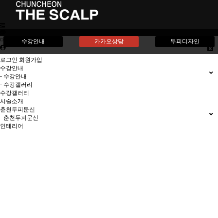
더스칼프
수강안내
카카오상담
두피디자인
로그인
회원가입
수강안내
- 수강안내
- 수강갤러리
수강갤러리
시술소개
춘천두피문신
- 춘천두피문신
인테리어